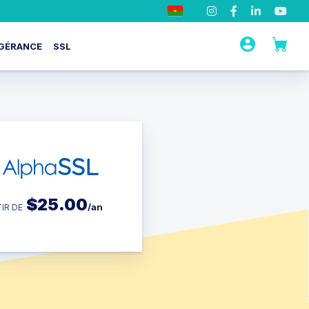
GÉRANCE
SSL
$
25.00
/an
IR DE