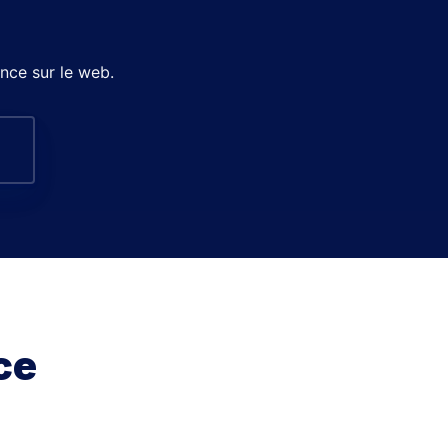
nce sur le web.
s
ce