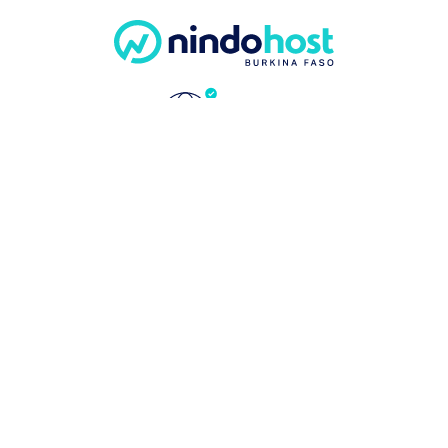
COMMUNAUTÉ
INFOS
Centre d’aide
À propos
Promotions
Notre équipe
Programme d’affiliation
Consultations &
Témoignages
Modes de paie
Carrières