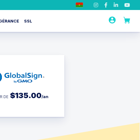
GÉRANCE
SSL
$
135.00
/an
R DE