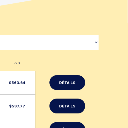
PRIX
$
563.64
DÉTAILS
$
597.77
DÉTAILS