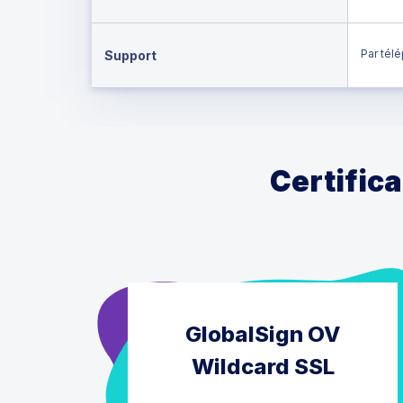
Par télé
Support
Certifica
GlobalSign OV
Wildcard SSL