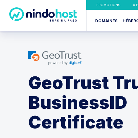
PROMOTIONS
À 
DOMAINES
HÉBER
GeoTrust Tr
BusinessID
Certificate