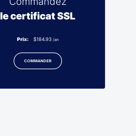
Commandez
le certificat SSL
Prix:
$
184.93
/an
COMMANDER