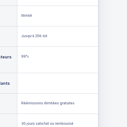
Illimité
Jusqu'à 256-bit
99%
ateurs
lants
Réémissions illimitées gratuites
30 jours satisfait ou remboursé